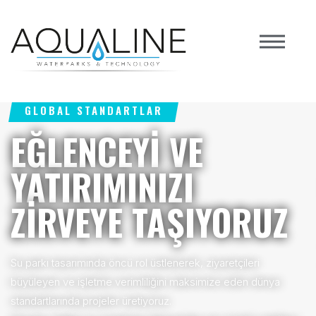
GLOBAL STANDARTLAR
EĞLENCEYİ VE
YATIRIMINIZI
ZİRVEYE TAŞIYORUZ
Su parkı tasarımında öncü rol üstlenerek, ziyaretçileri
büyüleyen ve işletme verimliliğini maksimize eden dünya
standartlarında projeler üretiyoruz.