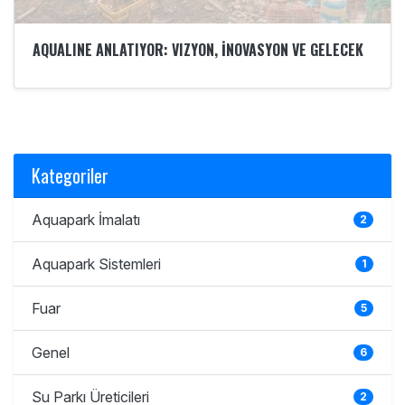
AQUALINE ANLATIYOR: VIZYON, İNOVASYON VE GELECEK
Kategoriler
Aquapark İmalatı
2
Aquapark Sistemleri
1
Fuar
5
Genel
6
Su Parkı Üreticileri
2