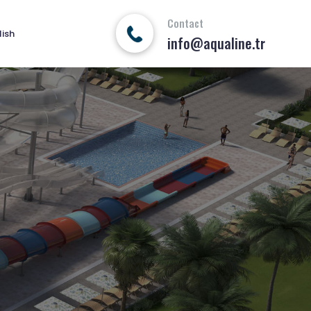
Contact
lish
info@aqualine.tr