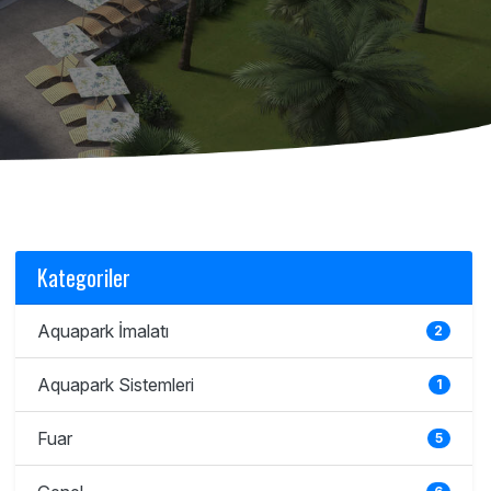
Kategoriler
Aquapark İmalatı
2
Aquapark Sistemleri
1
Fuar
5