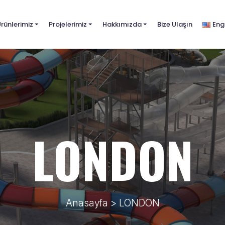
rünlerimiz
⏷
Projelerimiz
⏷
Hakkımızda
⏷
Bize Ulaşın
Eng
LONDON
Anasayfa
> LONDON