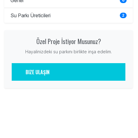
Genel
6
Su Parkı Üreticileri
2
Özel Proje İstiyor Musunuz?
Hayalinizdeki su parkını birlikte inşa edelim.
BIZE ULAŞIN