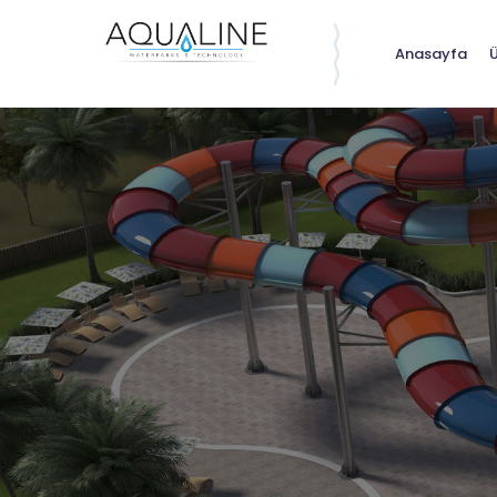
Anasayfa
Ü