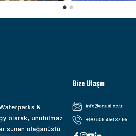
Bize Ulaşın
info@aqualine.tr
 Waterparks &
gy olarak, unutulmaz
+90 506 456 87 95
er sunan olağanüstü