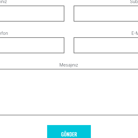
iniz
Sub
efon
E-M
Mesajınız