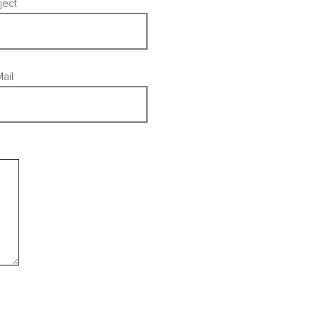
ject
ail