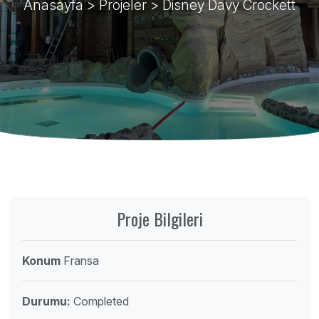
Anasayfa
>
Projeler
> Disney Davy Crockett
Proje Bilgileri
Konum
Fransa
Durumu:
Completed