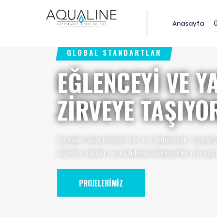
Anasayfa
Ü
GLOBAL STANDARTLAR
EĞLENCEYİ VE YATIRI
ZİRVEYE TAŞIYORUZ
Su parkı tasarımında öncü rol üstlenerek, ziyaretçileri büyüleyen
Güvenli, kaliteli ve unutulmaz deneyimler için çözüm ortağınız ola
PROJELERİMİZ