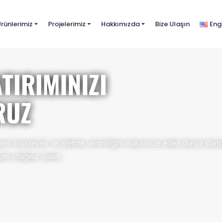
rünlerimiz
⏷
Projelerimiz
⏷
Hakkımızda
⏷
Bize Ulaşın
Eng
MINIZI
 ve işletme verimliliğini maksimize eden dünya standartlarında proje
lım.