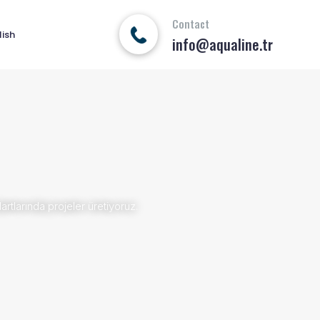
Contact
lish
info@aqualine.tr
ler üretiyoruz.